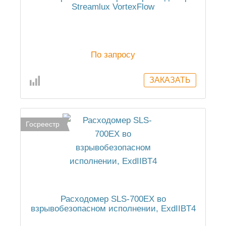
Streamlux VortexFlow
По запросу
Госреестр
Расходомер SLS-700EX во
взрывобезопасном исполнении, ExdIIBT4