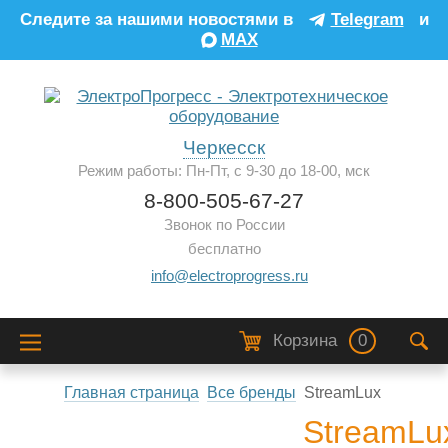
Следите за нашими новостями в
Telegram
и
MAX
Черкесск
Режим работы: Пн-Пт, с 9-30 до 18-00, мск
8-800-505-67-27
Звонок по России
бесплатно
info@electroprogress.ru
Корзина
0
Главная страница
Все бренды
StreamLux
StreamLu