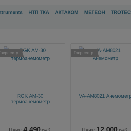
struments
НТП ТКА
АКТАКОМ
МЕГЕОН
TROTEC,
Госреестр
Госреестр
RGK AM-30
VA-AM8021 Анемомет
термоанемометр
4 490
12 000
Цена:
руб.
Цена:
руб.