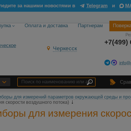
ледите за нашими новостями в
Telegram
и
M
купка
Оплата и доставка
Партнерам
Поверк
Ре
+7(499) 
Черкесск
info@
Срав
боры для измерений параметров окружающей среды и про
я скорости воздушного потока)
боры для измерения скорос