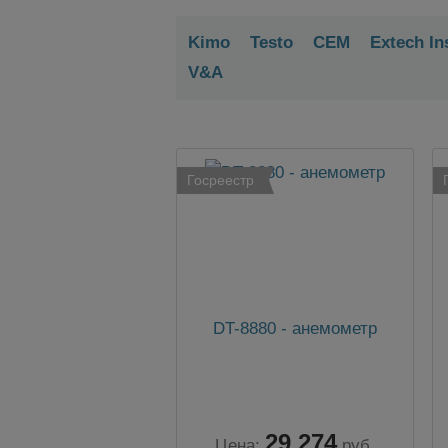
Kimo
Testo
CEM
Extech In
V&A
Госреестр
DT-8880 - анемометр
29 274
Цена:
руб.