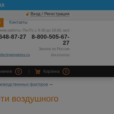
AX
Вход / Регистрация
а
Контакты
жим работы: Пн-Пт, с 9-30 до 18-00, мск
648-87-27
8-800-505-67-
27
Звонок по России
electroprogress.ru
бесплатно
нение
0
Корзина
0
изводственных факторов
ти воздушного