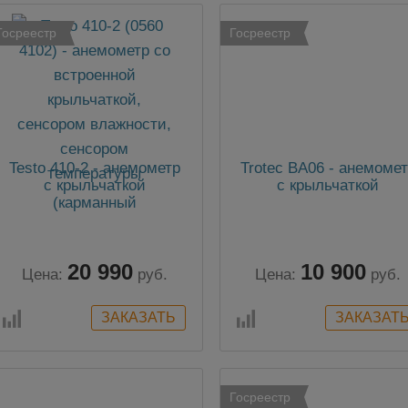
Госреестр
Госреестр
Testo 410-2 - анемометр
Trotec BA06 - анемоме
с крыльчаткой
с крыльчаткой
(карманный
термоанемометр)
20 990
10 900
Цена:
руб.
Цена:
руб.
Госреестр