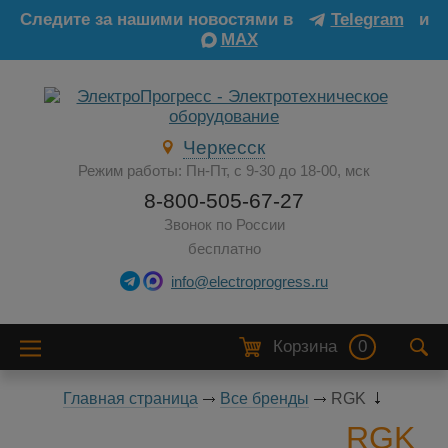
Следите за нашими новостями в
Telegram
и
MAX
Черкесск
Режим работы: Пн-Пт, с 9-30 до 18-00, мск
8-800-505-67-27
Звонок по России
бесплатно
info@electroprogress.ru
Корзина
0
Главная страница
Все бренды
RGK
RGK