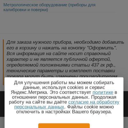
Метрологическое оборудование (приборы для
калибровки и поверки)
Для заказа нужного прибора, необходимо добавить
его в корзину и нажать на конопку "Оформить".
Вся информация на сайте носит справочный
характер и не является публичной офертой,
определяемой положениями статьи 437 гк рф.,
технические параметры и комплект поставки
товара могут быть изменены производителем
без предварительного уведомления!
Для улучшения работы мы можем собирать
данные, используя cookies и сервис
Яндекс.Метрика. Это соответствует
политике
в
2009-2026 © ЭлектроПрогресс -
отношении персональных данных. Продолжая
работу на сайте вы даёте
согласие на обработку
Электротехническое оборудование
персональных данных
. Файлы cookie можно
отключить в настройках Вашего браузера.