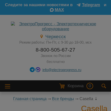
Следите за нашими новостями в
Telegram
и
MAX
Черкесск
Режим работы: Пн-Пт, с 9-30 до 18-00, мск
8-800-505-67-27
Звонок по России
бесплатно
info@electroprogress.ru
Корзина
0
Главная страница
Все бренды
Casella
Casella